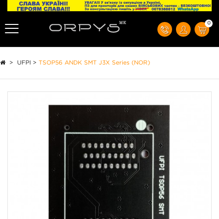
0
>
UFPI
>
TSOP56 ANDK SMT J3X Series (NOR)