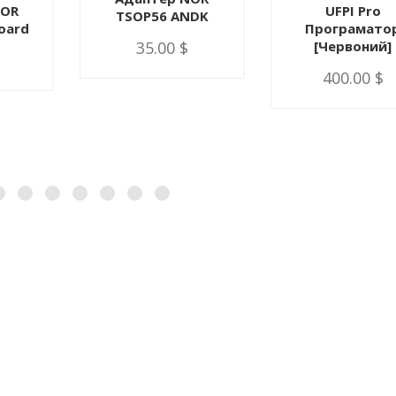
NOR
UFPI Pro
TSOP56 ANDK
oard
Програмато
[Червоний]
35.00 $
400.00 $