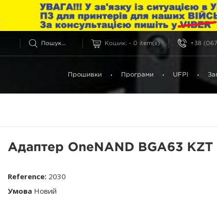
Кошик:
-
0
item(s)
+38 (067
Прошивки
Програми
UFPI
За
Адаптер OneNAND BGA63 KZT
Reference:
2030
Умова
Новий
Цього товару немає в наявності