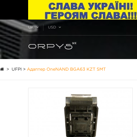
UK
USD
>
UFPI
>
Адаптер OneNAND BGA63 KZT SMT