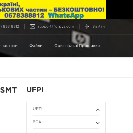
) 838 8812
support@orpys.com
Увійти
пчастини
Файли
Оригінальні Прошивки
UFPI
 SMT
UFPI
BGA