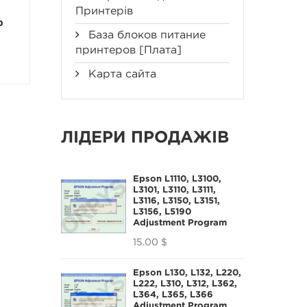
UFPI
UFPI Pro
Принтерів
р
Программатор
Программатор
[Плата] Чистая
[плата]
База блоков питание
принтеров [Плата]
89.00 $
240.00 $
Карта сайта
ЛІДЕРИ ПРОДАЖІВ
Epson L1110, L3100,
L3101, L3110, L3111,
L3116, L3150, L3151,
L3156, L5190
Adjustment Program
15.00 $
Epson L130, L132, L220,
L222, L310, L312, L362,
L364, L365, L366
Adjustment Program