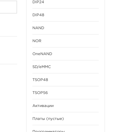
DIP24
DIP48
NAND
NOR
OneNAND
SD/eMMC
TSOP48
TSOP56
Активации
Платы (пустые)
Программаторы