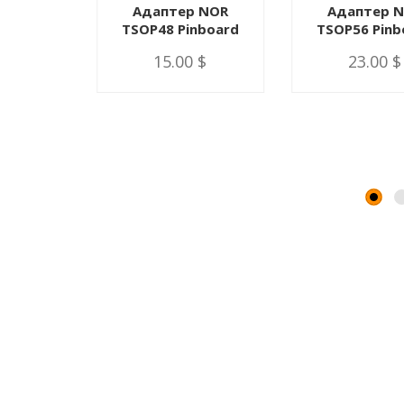
I
Адаптер NOR
Адаптер 
матор
TSOP48 Pinboard
TSOP56 Pinb
а]
15.00 $
23.00 $
0 $