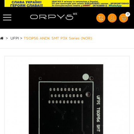
0
>
UFPI
>
TSOP56 ANDK SMT P3X Series (NOR)