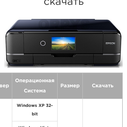
скачать
Операционная
вер
Размер
Скачать
Система
Windows XP 32-
bit