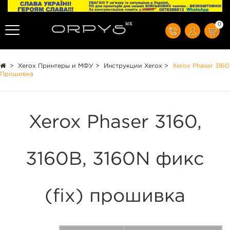
0
>
Xerox Принтеры и МФУ
>
Инструкции Xerox
>
Xerox Phaser 3160
Прошивка
Xerox Phaser 3160,
3160B, 3160N фикс
(fix) прошивка