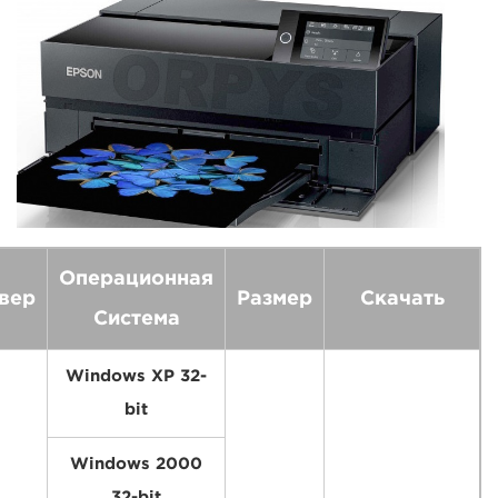
Операционная
вер
Размер
Скачать
Система
Windows XP 32-
bit
Windows 2000
32-bit