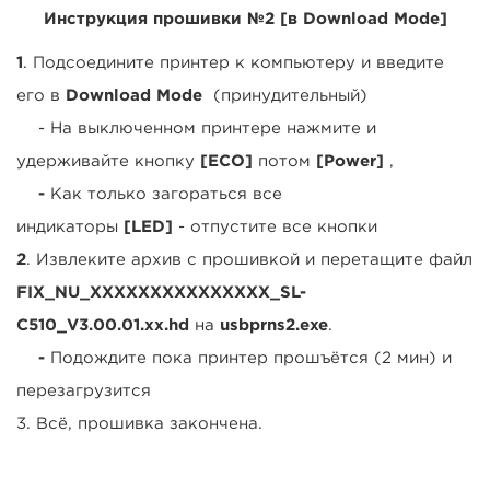
Инструкция прошивки №2 [в
Download Mode]
1
. Подсоедините принтер к компьютеру и введите
его в
Download Mode
(принудительный)
- На выключенном принтере нажмите и
удерживайте кнопку
[ECO]
потом
[Power]
,
-
Как только загораться все
индикаторы
[LED]
- отпустите все кнопки
2
. Извлеките архив с прошивкой и перетащите файл
FIX_NU_XXXXXXXXXXXXXXX_SL-
C510_V3.00.01.xx.hd
на
usbprns2.exe
.
-
Подождите пока принтер прошъётся (2 мин) и
перезагрузится
3. Всё, прошивка закончена.