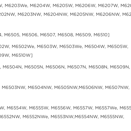
, M6203We, M6204W, M6205W, M6206W, M6207W, M62
202NW, M6203NW, M6204NW, M6205NW, M6206NW, M6
, M6505, M6506, M6507, M6508, M6509, M6510
]
02W, M6502We, M6503W, M6503We, M6504W, M6505W,
09W, M6510W]
, M6504N, M6505N, M6506N, M6507N, M6508N, M6509N,
, M6503NW, M6504NW, M6505NW,M6506NW, M6507NW,
W, M6554W, M6555W, M6556W, M6557W, M6557We, M65
M6552NW, M6552NWe, M6553NW,M6554NW, M6555NW,