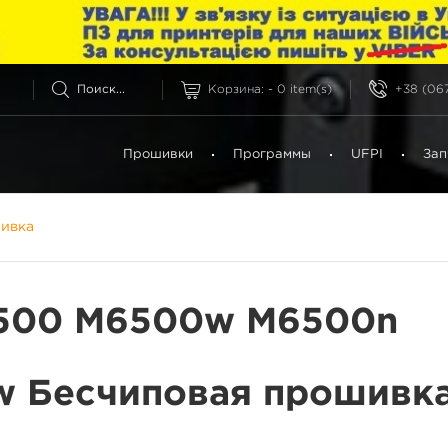
Корзина:
-
0
item(s)
+38 (067
Прошивки
Программы
UFPI
Зап
ивка
500 M6500w M6500n
 Бесчиповая прошивк