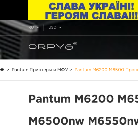
RU
USD
>
Pantum Принтеры и МФУ
>
Pantum M6200 M6500 Прош
Pantum M6200 M6
M6500nw M6550nw