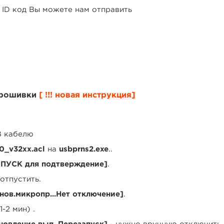
ta ID код Вы можете нам отправить
прошивки
[ !!! новая инструкция]
B кабелю
_v32xx.acl
на
usbprns2.exe
..
 ПУСК для подтверждение]
.
отпустить.
нов.микропр...Нет отключение]
.
-2 мин) .