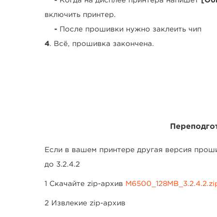
-
Когда на дисплее принтера напишет
[Об
включить принтер.
-
После прошивки нужно заклеить чип
4
. Всё, прошивка закончена.
Переподго
Если в вашем принтере другая версия проши
до 3.2.4.2
1 Скачайте zip-архив
M6500_128MB_3.2.4.2.zi
2 Извлекие zip-архив