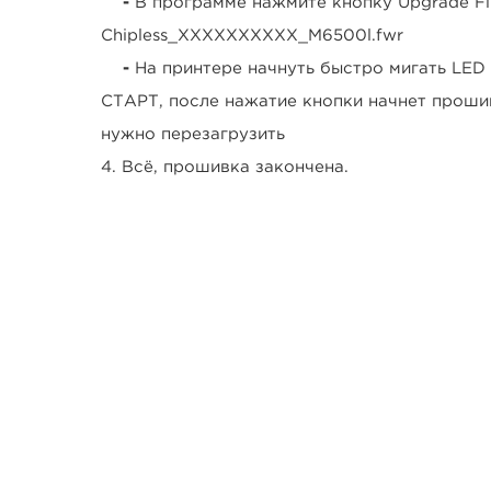
-
В программе нажмите кнопку Upgrade F
Chipless_XXXXXXXXXX_M6500l.fwr
-
На принтере начнуть быстро мигать LED
СТАРТ, после нажатие кнопки начнет проши
нужно перезагрузить
4. Всё, прошивка закончена.