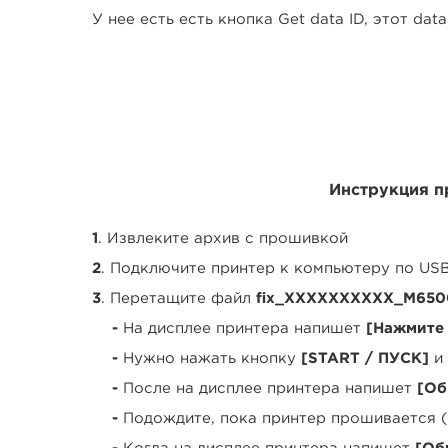
У нее есть есть кнопка Get data ID, этот da
Инструкция 
1
. Извлеките архив с прошивкой
2
. Подключите принтер к компьютеру по US
3
. Перетащите файл
fix_XXXXXXXXXX_M6500
-
На дисплее принтера напишет
[Нажмите
-
Нужно нажать кнопку
[START / ПУСК]
и 
-
После на дисплее принтера напишет
[Об
-
Подождите, пока принтер прошивается (1