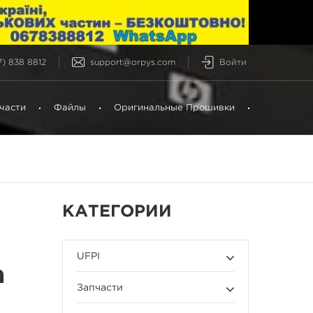
) 838 8812
support@orpys.com
Войти
части
Файлы
Оригинальные Прошивки
КАТЕГОРИИ
UFPI
а
Запчасти