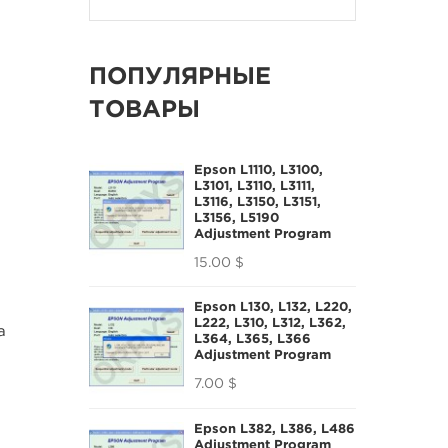
ПОПУЛЯРНЫЕ
ТОВАРЫ
Epson L1110, L3100,
L3101, L3110, L3111,
L3116, L3150, L3151,
L3156, L5190
Adjustment Program
15.00 $
Epson L130, L132, L220,
L222, L310, L312, L362,
а
L364, L365, L366
Adjustment Program
7.00 $
Epson L382, L386, L486
Adjustment Program