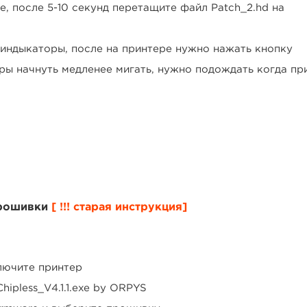
e, после 5-10 секунд п
еретащите файл
Patch_2.hd на
 индыкаторы, после на принтере нужно нажать кнопку
ры начнуть медленее мигать, нужно подождать когда пр
прошивки
[ !!! старая инструкция]
лючите принтер
ipless_V4.1.1.exe
by ORPYS