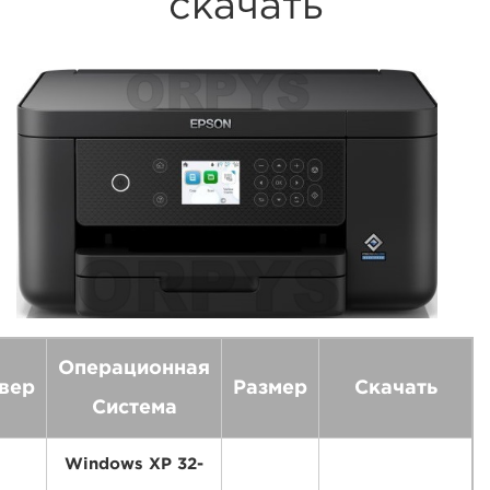
скачать
Операционная
вер
Размер
Скачать
Система
Windows XP 32-