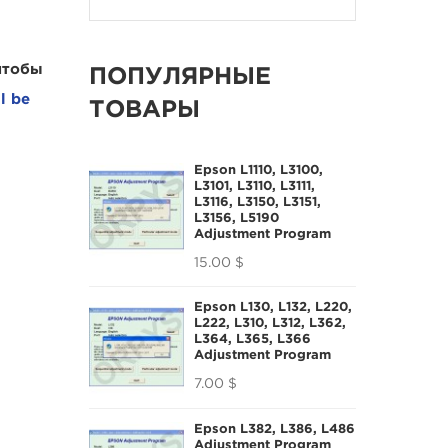
тобы
ПОПУЛЯРНЫЕ
l be
ТОВАРЫ
Epson L1110, L3100,
L3101, L3110, L3111,
L3116, L3150, L3151,
L3156, L5190
Adjustment Program
15.00 $
Epson L130, L132, L220,
L222, L310, L312, L362,
L364, L365, L366
Adjustment Program
7.00 $
Epson L382, L386, L486
Adjustment Program