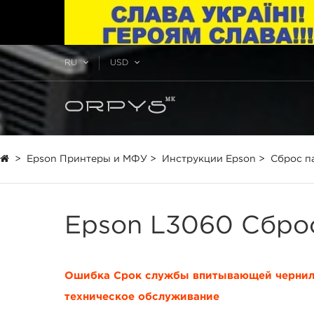
RU
USD
>
Epson Принтеры и МФУ
>
Инструкции Epson
>
Сброс п
Epson L3060 Сбро
Ошибка Срок службы впитывающей чернила 
техническое обслуживание