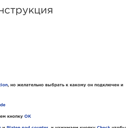
нструкция
tion
, но желательно выбрать к какому он подключен и
ode
аем кнопку
OK
r
и
Platen pad counter
и нажимаем кнопку
Check
чтобы