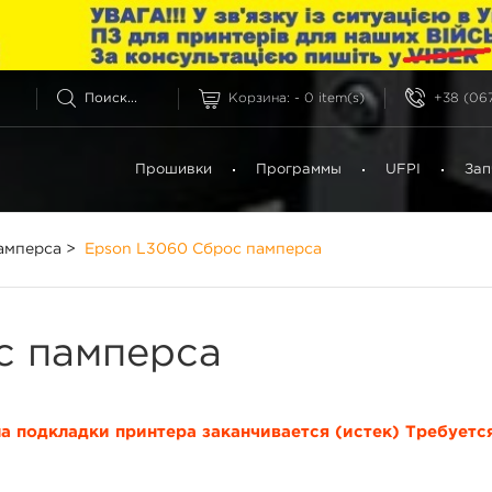
Корзина:
-
0
item(s)
+38 (067
Прошивки
Программы
UFPI
Зап
амперса
>
Epson L3060 Сброс памперса
с памперса
подкладки принтера заканчивается (истек) Требуетс