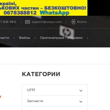
) 838 8812
support@orpys.com
Войти
части
Файлы
Оригинальные Прошивки
КАТЕГОРИИ
UFPI
я
Запчасти