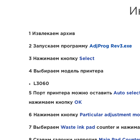
И
1 Извлекаем архив
2 Запускаем программу
AdjProg Rev3.exe
3 Нажимаем кнопку
Select
4 Выбираем модель принтера
L3060
5 Порт принтера можно оставить
Auto selec
нажимаем кнопку
OK
6 Нажимаем кнопку
Particular adjustment m
7 Выбираем
Waste ink pad
counter и нажим
8 Ставим галочки напротив
Main Pad Counte