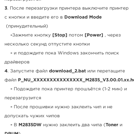
3
. После перезагрузки принтера выключите принтер
с кнопки и введите его в
Download Mode
(принудительный)
-
Зажмите кнопку
[Stop]
потом
[Power]
, через
несколько секунд отпустите кнопки
-
и подождите пока Windows закончить поиск
драйверов
4
. Запустите файл
download_2.bat
или перетащите
файл
P_NU_XXXXXXXXXXXXXXX_M2835_V3.00.01.xx.h
-
Подождите пока принтер прошъётся (1-2 мин) и
перезагрузится
-
После прошивки нужно заклеить чип и не
допускать чужих чипов
-
В
M2835DW
нужно заклеить два чипа (
Toner
и
DRUM
)