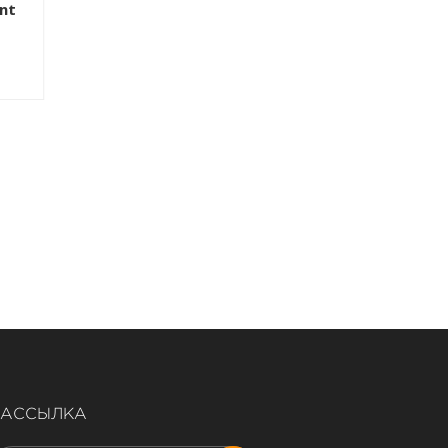
nt
Adjustment
Adjustment
Program
Program
10.00 $
5.00 $
РАССЫЛКА