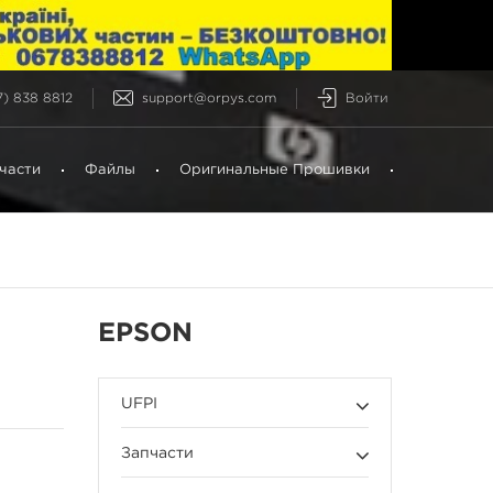
) 838 8812
support@orpys.com
Войти
части
Файлы
Оригинальные Прошивки
EPSON
UFPI
Запчасти