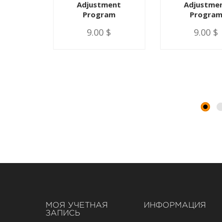
ment
Adjustment
Adjustme
am
Program
Progra
 $
9.00 $
9.00 $
МОЯ УЧЕТНАЯ
ИНФОРМАЦИЯ
ЗАПИСЬ