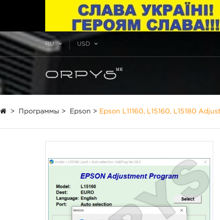
RU
USD
>
Программы
>
Epson
>
Epson L11160, L15160, L15180 Adju