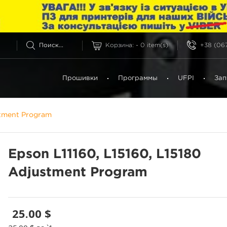
Корзина:
-
0
item(s)
+38 (067
Прошивки
Программы
UFPI
Зап
stment Program
Epson L11160, L15160, L15180
Adjustment Program
25.00 $