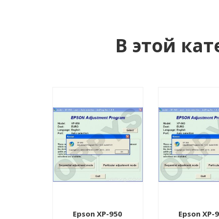
В этой кат
P-900
Epson XP-950
Epson XP-