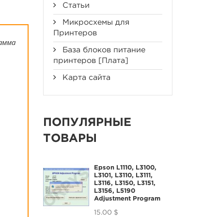
Статьи
Микросхемы для
Принтеров
амма
База блоков питание
принтеров [Плата]
Карта сайта
ПОПУЛЯРНЫЕ
ТОВАРЫ
Epson L1110, L3100,
L3101, L3110, L3111,
L3116, L3150, L3151,
L3156, L5190
Adjustment Program
15.00 $