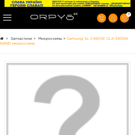
0
>
Запчастини
>
Микросхемы
>
Samsung SL-C460W, CLX-3305W
NAND микросхема