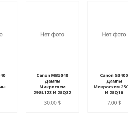
840
Canon MB5040
Canon G340
Дампы
Дампы
мы
Микросхем
Микросхем 25
29GL128 И 25Q32
И 25Q16
30.00 $
7.00 $