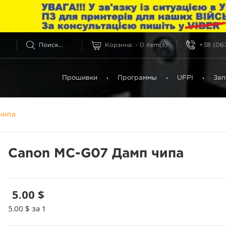
Корзина:
-
0
item(s)
+38 (067
Прошивки
Программы
UFPI
Зап
чипа
Canon MC-G07 Дамп чипа
5.00 $
5.00 $
за 1