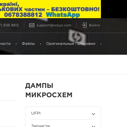
) 838 8812
support@orpys.com
Войти
части
Файлы
Оригинальные Прошивки
ДАМПЫ
МИКРОСХЕМ
UFPI
Запчасти