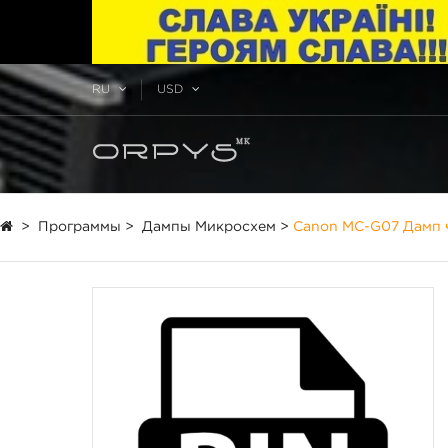
RU
USD
>
Программы
>
Дампы Микросхем
>
Canon MC-G07 Дамп 