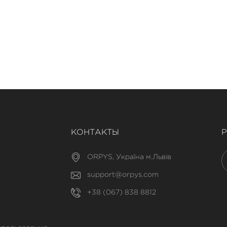
КОНТАКТЫ
ORPYS, Україна м.Львів
support@orpys.com
+38 (067) 838 8812