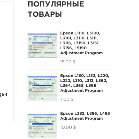
ПОПУЛЯРНЫЕ
ТОВАРЫ
Epson L1110, L3100,
L3101, L3110, L3111,
L3116, L3150, L3151,
L3156, L5190
Adjustment Program
15.00 $
Epson L130, L132, L220,
Samsung CLP-
0
Epson WF-2750
L222, L310, L312, L362,
680ND Дампы
L364, L365, L366
Дамп Бесчиповый
NAND И 24C512
Adjustment Program
Q64
20.00 $
50.00 $
7.00 $
Epson L382, L386, L486
Adjustment Program
10.00 $