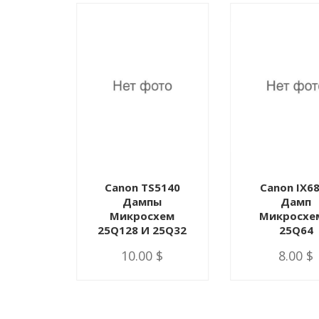
3411
Canon TS5140
Canon IX6
пы
Дампы
Дамп
 25Q64
Микросхем
Микросхе
16
25Q128 И 25Q32
25Q64
 $
10.00 $
8.00 $