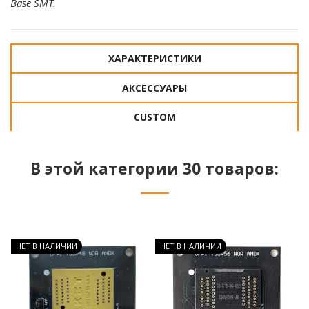
Base SMT.
ХАРАКТЕРИСТИКИ
АКСЕССУАРЫ
CUSTOM
В этой категории 30 товаров:
НЕТ В НАЛИЧИИ
НЕТ В НАЛИЧИИ
Н