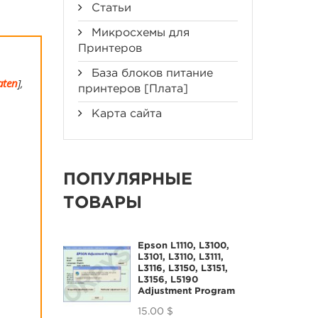
Статьи
Микросхемы для
Принтеров
База блоков питание
aten
],
принтеров [Плата]
Карта сайта
ПОПУЛЯРНЫЕ
ТОВАРЫ
Epson L1110, L3100,
L3101, L3110, L3111,
L3116, L3150, L3151,
L3156, L5190
Adjustment Program
15.00 $