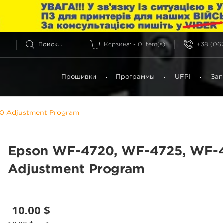
Корзина:
-
0
item(s)
+38 (067
Прошивки
Программы
UFPI
Зап
0 Adjustment Program
Epson WF-4720, WF-4725, WF-
Adjustment Program
10.00 $