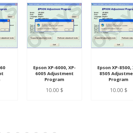
960
Epson XP-6000, XP-
Epson XP-8500, 
nt
6005 Adjustment
8505 Adjustme
m
Program
Program
10.00 $
10.00 $