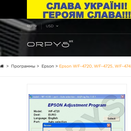
RU
USD
>
Программы
>
Epson
>
Epson WF-4720, WF-4725, WF-474