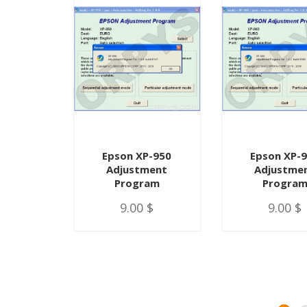
P-900
Epson XP-950
Epson XP-
ment
Adjustment
Adjustme
am
Program
Progra
 $
9.00 $
9.00 $