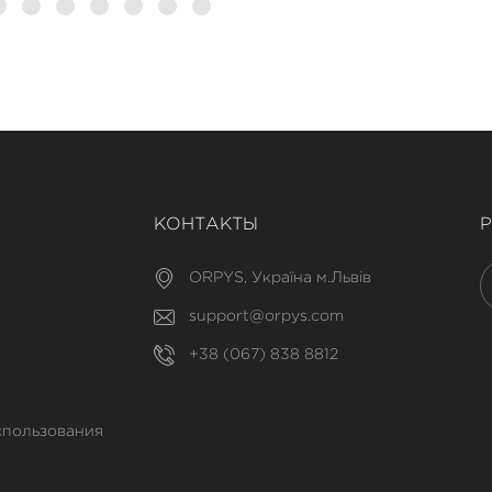
КОНТАКТЫ
ORPYS, Україна м.Львів
support@orpys.com
+38 (067) 838 8812
спользования