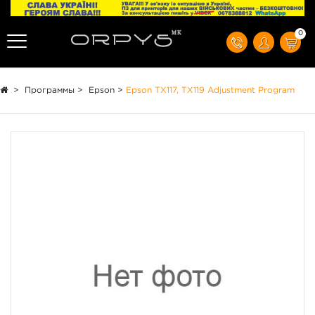
0
>
Программы
>
Epson
>
Epson TX117, TX119 Adjustment Program